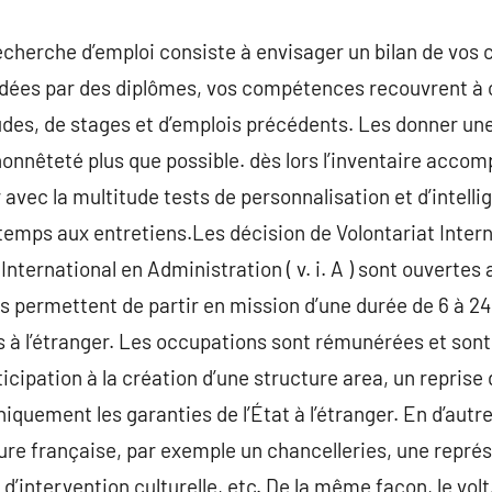
echerche d’emploi consiste à envisager un bilan de vos
idées par des diplômes, vos compétences recouvrent à ce
es, de stages et d’emplois précédents. Les donner une 
nnêteté plus que possible. dès lors l’inventaire accompl
 avec la multitude tests de personnalisation et d’intelli
mps aux entretiens.Les décision de Volontariat Interna
at International en Administration ( v. i. A ) sont ouvertes
s permettent de partir en mission d’une durée de 6 à 2
s à l’étranger. Les occupations sont rémunérées et so
icipation à la création d’une structure area, un reprise d
niquement les garanties de l’État à l’étranger. En d’autre
ure française, par exemple un chancelleries, une représ
d’intervention culturelle, etc. De la même façon, le volt.