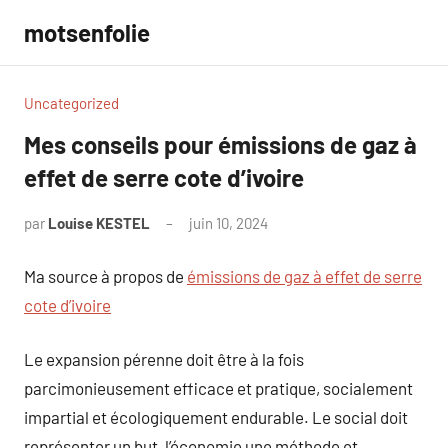
Aller
motsenfolie
au
contenu
Uncategorized
Mes conseils pour émissions de gaz à
effet de serre cote d’ivoire
par
Louise KESTEL
juin 10, 2024
Aucun
commentaire
Ma source à propos de
émissions de gaz à effet de serre
cote d’ivoire
Le expansion pérenne doit être à la fois
parcimonieusement efficace et pratique, socialement
impartial et écologiquement endurable. Le social doit
représenter un but, l’économie une méthode et