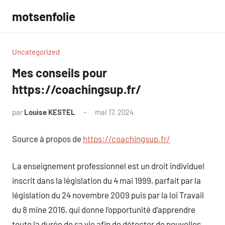
Aller
motsenfolie
au
contenu
Uncategorized
Mes conseils pour
https://coachingsup.fr/
par
Louise KESTEL
mai 17, 2024
Aucun
commentaire
Source à propos de
https://coachingsup.fr/
La enseignement professionnel est un droit individuel
inscrit dans la législation du 4 mai 1999, parfait par la
législation du 24 novembre 2009 puis par la loi Travail
du 8 mine 2016, qui donne l’opportunité d’apprendre
toute la durée de sa vie afin de détecter de nouvelles