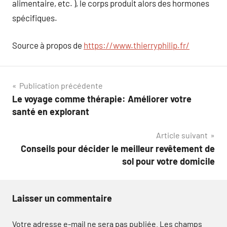
alimentaire, etc. ), le corps produit alors des hormones
spécifiques.
Source à propos de
https://www.thierryphilip.fr/
Navigation
Publication précédente
Le voyage comme thérapie: Améliorer votre
de
santé en explorant
l’article
Article suivant
Conseils pour décider le meilleur revêtement de
sol pour votre domicile
Laisser un commentaire
Votre adresse e-mail ne sera pas publiée.
Les champs