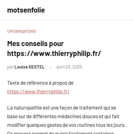
Aller
motsenfolie
au
contenu
Uncategorized
Mes conseils pour
https://www.thierryphilip.fr/
par
Louise KESTEL
avril 23, 2025
Aucun
commentaire
Texte de référence à propos de
https://www.thierryphilip.fr/
La naturopathie est une façon de traitement qui se
base sur de différentes médecines douces et qui fait
modifier quelques gestes de vos routines tous les jours.
Ce process permet de guérir facilement certaines