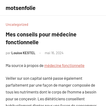
Aller
motsenfolie
au
contenu
Uncategorized
Mes conseils pour médecine
fonctionnelle
par
Louise KESTEL
mai 16, 2024
Aucun
commentaire
Ma source à propos de
médecine fonctionnelle
Veiller sur son capital santé passe également
parfaitement par une façon de manger composée de
tous les nutriments dont le corps de l’homme a besoin
pour se conçevoir. Les diététiciens conseillent
habituellement d’opter pour une façon de consommer