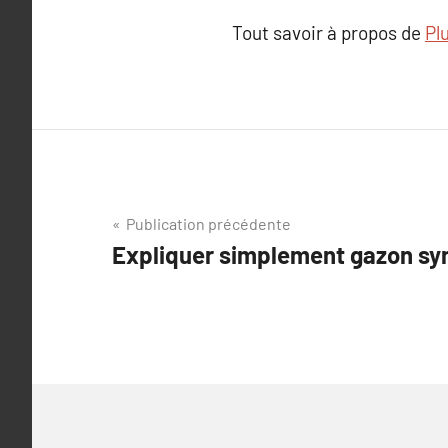
Tout savoir à propos de
Plu
Navigation
Publication précédente
Expliquer simplement gazon sy
de
l’article