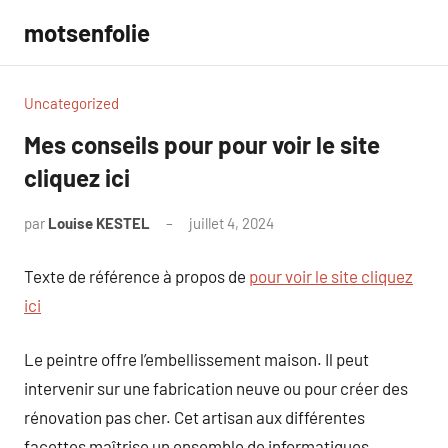
Aller
motsenfolie
au
contenu
Uncategorized
Mes conseils pour pour voir le site
cliquez ici
par
Louise KESTEL
juillet 4, 2024
Aucun
commentaire
Texte de référence à propos de
pour voir le site cliquez
ici
Le peintre offre l’embellissement maison. Il peut
intervenir sur une fabrication neuve ou pour créer des
rénovation pas cher. Cet artisan aux différentes
facettes maîtrise un ensemble de informatiques