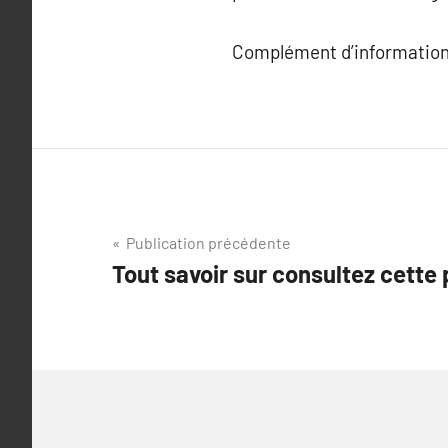
Complément d’information
Navigation
Publication précédente
Tout savoir sur consultez cette
de
l’article