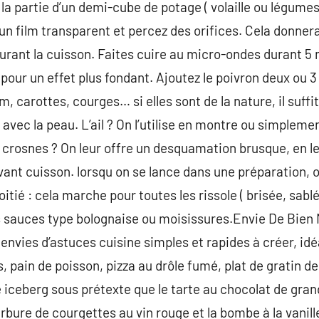
 la partie d’un demi-cube de potage ( volaille ou légumes
’un film transparent et percez des orifices. Cela donner
urant la cuisson. Faites cuire au micro-ondes durant 5 
our un effet plus fondant. Ajoutez le poivron deux ou 3 
 carottes, courges… si elles sont de la nature, il suffi
avec la peau. L’ail ? On l’utilise en montre ou simplement
 crosnes ? On leur offre un desquamation brusque, en l
ant cuisson. lorsqu on se lance dans une préparation, on
itié : cela marche pour toutes les rissole ( brisée, sablé
s sauces type bolognaise ou moisissures.Envie De Bien 
envies d’astuces cuisine simples et rapides à créer, idé
, pain de poisson, pizza au drôle fumé, plat de gratin 
 iceberg sous prétexte que le tarte au chocolat de gra
rbure de courgettes au vin rouge et la bombe à la vanill