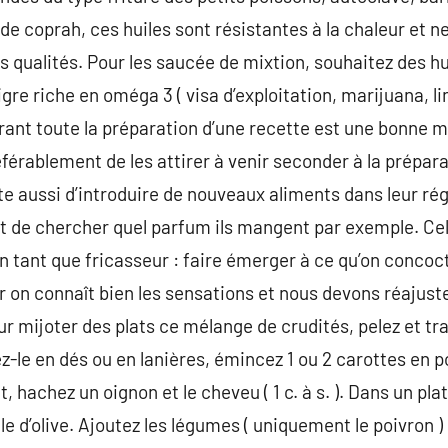
ou de coprah, ces huiles sont résistantes à la chaleur et 
rs qualités. Pour les saucée de mixtion, souhaitez des h
gre riche en oméga 3 ( visa d’exploitation, marijuana, lin
urant toute la préparation d’une recette est une bonne m
éférablement de les attirer à venir seconder à la prépar
orte aussi d’introduire de nouveaux aliments dans leur ré
t de chercher quel parfum ils mangent par exemple. Cel
en tant que fricasseur : faire émerger à ce qu’on concoc
r on connaît bien les sensations et nous devons réajus
ur mijoter des plats ce mélange de crudités, pelez et t
ez-le en dés ou en lanières, émincez 1 ou 2 carottes en 
 hachez un oignon et le cheveu ( 1 c. à s. ). Dans un pl
ile d’olive. Ajoutez les légumes ( uniquement le poivron )