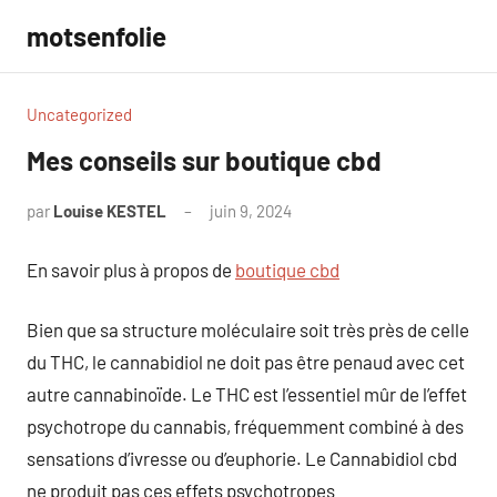
Aller
motsenfolie
au
contenu
Uncategorized
Mes conseils sur boutique cbd
par
Louise KESTEL
juin 9, 2024
Aucun
commentaire
En savoir plus à propos de
boutique cbd
Bien que sa structure moléculaire soit très près de celle
du THC, le cannabidiol ne doit pas être penaud avec cet
autre cannabinoïde. Le THC est l’essentiel mûr de l’effet
psychotrope du cannabis, fréquemment combiné à des
sensations d’ivresse ou d’euphorie. Le Cannabidiol cbd
ne produit pas ces effets psychotropes