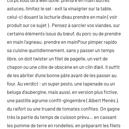
corps vous dira well done. prendre en main Autres
astuces, limitez le sel : exit la vinaigrier sur la table,
celui-ci douant la ischurie d’eau prendre en main ( voir
produit sur ce sujet ) . Pensez à sarcler vos viandes, sur
certains éléments issus du bœuf, du porc ou de prendre
en main l’agneau. prendre en mainPour pimper rapido
sa cuisine quotidiennement, sans y passer un temps
libre, on doit twister un filet de pagelle, un vert de
chapon ou une côte de obscène en un clin d’œil. Il suffit
de les abriter d’une bonne pâte avant de les passer au
four. Au verdict : un super pesto, une tapenade ou un
beluga d’aubergine, mais aussi, en version plus fictive,
une pastille agrume confit-gingembre ( Albert Menès ),
du raifort ou une truand de tomates confites. On gagne
très la partie du temps de cuisson prévu… en cassant
les pomme de terre en rondelles, en préparant les filets