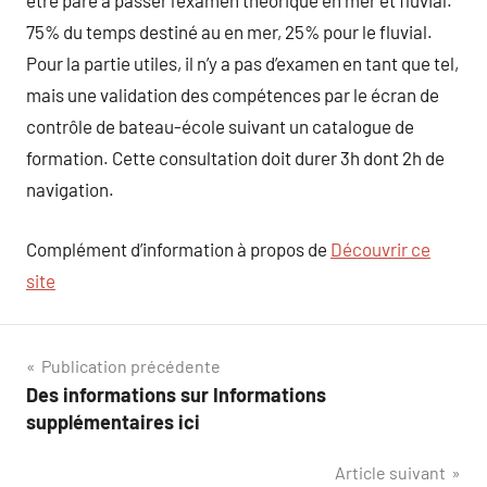
être paré à passer l’examen théorique en mer et fluvial.
75% du temps destiné au en mer, 25% pour le fluvial.
Pour la partie utiles, il n’y a pas d’examen en tant que tel,
mais une validation des compétences par le écran de
contrôle de bateau-école suivant un catalogue de
formation. Cette consultation doit durer 3h dont 2h de
navigation.
Complément d’information à propos de
Découvrir ce
site
Navigation
Publication précédente
Des informations sur Informations
de
supplémentaires ici
l’article
Article suivant