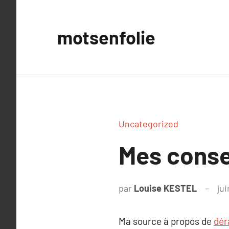
Aller
au
motsenfolie
contenu
Uncategorized
Mes consei
par
Louise KESTEL
jui
Ma source à propos de
dér