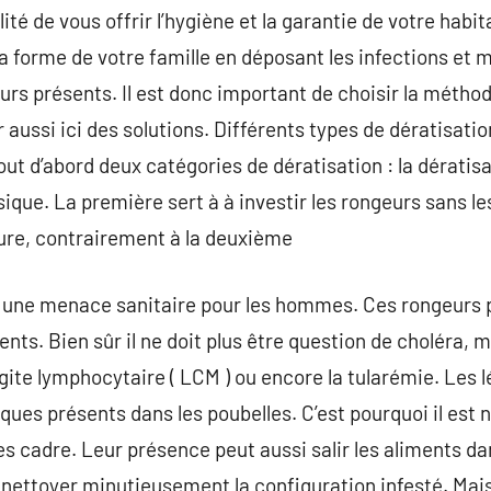
lité de vous offrir l’hygiène et la garantie de votre habi
a forme de votre famille en déposant les infections et m
rs présents. Il est donc important de choisir la méthod
 aussi ici des solutions. Différents types de dératisati
out d’abord deux catégories de dératisation : la dératisa
ique. La première sert à à investir les rongeurs sans l
ature, contrairement à la deuxième
 une menace sanitaire pour les hommes. Ces rongeurs 
ts. Bien sûr il ne doit plus être question de choléra, m
ite lymphocytaire ( LCM ) ou encore la tularémie. Les lé
ues présents dans les poubelles. C’est pourquoi il est 
 cadre. Leur présence peut aussi salir les aliments da
t nettoyer minutieusement la configuration infesté. Mais 