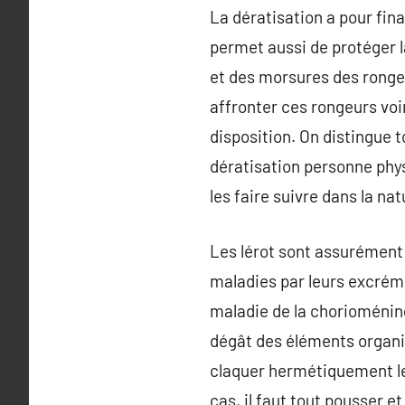
La dératisation a pour fina
permet aussi de protéger l
et des morsures des rongeu
affronter ces rongeurs voir
disposition. On distingue t
dératisation personne phys
les faire suivre dans la n
Les lérot sont assurément
maladies par leurs excrémen
maladie de la chorioméning
dégât des éléments organiq
claquer hermétiquement les
cas, il faut tout pousser e