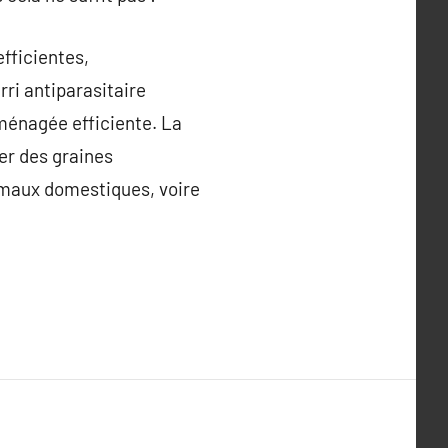
fficientes,
rri antiparasitaire
aménagée efficiente. La
ler des graines
nimaux domestiques, voire