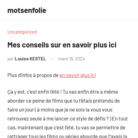
Aller
motsenfolie
au
contenu
Uncategorized
Mes conseils sur en savoir plus ici
par
Louise KESTEL
mars 19, 2024
Aucun
commentaire
Plus d’infos à propos de
en savoir plus ici
Ça y est, c’est enfin l’été ! Tu vas enfin être à même
aborder ce peine de films que tu t’étais prétendu de
faire un jour ( à moins que je ne sois la vous vous
retrouvez seule à me lancer ce style de défis ? ) En tout
cas, maintenant que c’est l’été, tu vas se permettre de
rattraper tous les films ou séries absurde que t’avais la