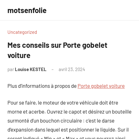
Aller
motsenfolie
au
contenu
Uncategorized
Mes conseils sur Porte gobelet
voiture
par
Louise KESTEL
avril 23, 2024
Aucun
commentaire
Plus d’informations à propos de
Porte gobelet voiture
Pour se faire, le moteur de votre véhicule doit être
morne et acerbe. Ouvrez le capot et désirez un bouteille
surmonté d’un bouchon circulaire : c’est le darse
d’expansion dans lequel est positionner le liquide. Sur il
seront indiqué « Min » et « Max » et vous pourrez ainsi