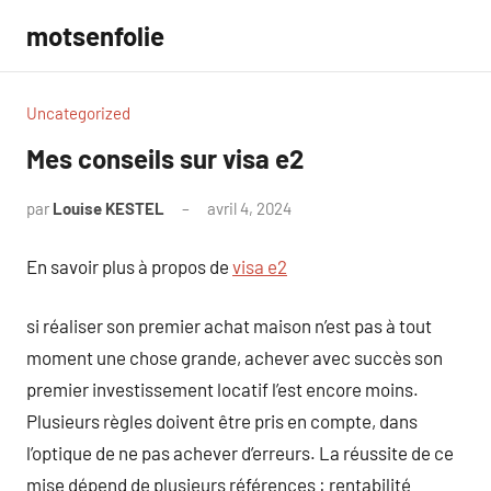
Aller
motsenfolie
au
contenu
Uncategorized
Mes conseils sur visa e2
par
Louise KESTEL
avril 4, 2024
Aucun
commentaire
En savoir plus à propos de
visa e2
si réaliser son premier achat maison n’est pas à tout
moment une chose grande, achever avec succès son
premier investissement locatif l’est encore moins.
Plusieurs règles doivent être pris en compte, dans
l’optique de ne pas achever d’erreurs. La réussite de ce
mise dépend de plusieurs références : rentabilité