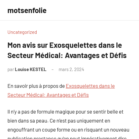
Aller
motsenfolie
au
contenu
Uncategorized
Mon avis sur Exosquelettes dans le
Secteur Médical: Avantages et Défis
par
Louise KESTEL
mars 2, 2024
Aucun
commentaire
En savoir plus à propos de
Exosquelettes dans le
Secteur Médical: Avantages et Défis
Il n’y a pas de formule magique pour se sentir belle et
bien dans sa peau. Ce n’est pas uniquement en
engouffrant un coupe forme ou en risquant un nouveau
publication prestance qu’on peut impérativement dire