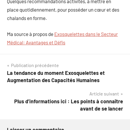
Quelques recommandations activités, à mettre en
place quotidiennement, pour posséder un cœur et des
chalands en forme.
Ma source à propos de
Exosquelettes dans le Secteur
Médical: Avantages et Défis
Navigation
Publication précédente
La tendance du moment Exosquelettes et
de
Augmentation des Capacités Humaines
l’article
Article suivant
Plus d’informations ici : Les points à connaître
avant de se lancer
Laisser un commentaire