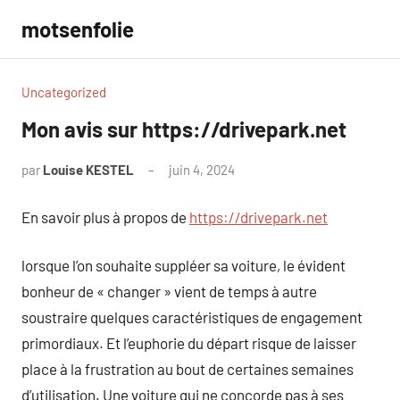
Aller
motsenfolie
au
contenu
Uncategorized
Mon avis sur https://drivepark.net
par
Louise KESTEL
juin 4, 2024
Aucun
commentaire
En savoir plus à propos de
https://drivepark.net
lorsque l’on souhaite suppléer sa voiture, le évident
bonheur de « changer » vient de temps à autre
soustraire quelques caractéristiques de engagement
primordiaux. Et l’euphorie du départ risque de laisser
place à la frustration au bout de certaines semaines
d’utilisation. Une voiture qui ne concorde pas à ses