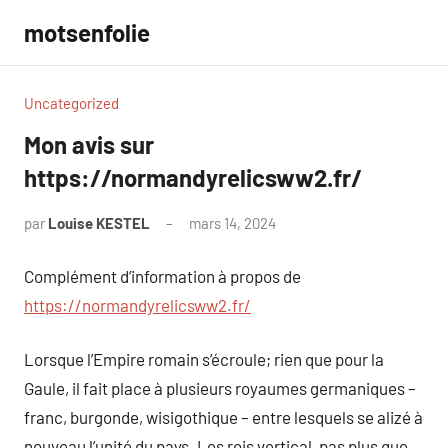
Aller
motsenfolie
au
contenu
Uncategorized
Mon avis sur
https://normandyrelicsww2.fr/
par
Louise KESTEL
mars 14, 2024
Aucun
commentaire
Complément d’information à propos de
https://normandyrelicsww2.fr/
Lorsque l’Empire romain s’écroule; rien que pour la
Gaule, il fait place à plusieurs royaumes germaniques –
franc, burgonde, wisigothique – entre lesquels se alizé à
nouveau l’unité du pays. Les rois vertical, pas plus que