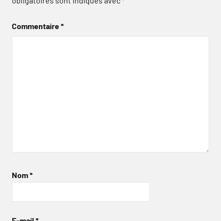
obligatoires sont indiqués avec
*
Commentaire
*
Nom
*
E-mail
*