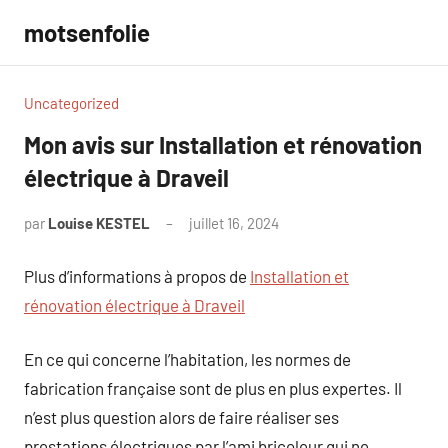
Aller
motsenfolie
au
contenu
Uncategorized
Mon avis sur Installation et rénovation
électrique à Draveil
par
Louise KESTEL
juillet 16, 2024
Aucun
commentaire
Plus d’informations à propos de
Installation et
rénovation électrique à Draveil
En ce qui concerne l’habitation, les normes de
fabrication française sont de plus en plus expertes. Il
n’est plus question alors de faire réaliser ses
prestations électriques par l’ami bricoleur qui ne