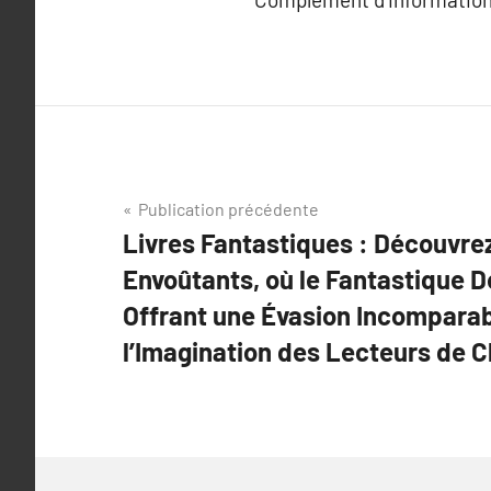
Navigation
Publication précédente
Livres Fantastiques : Découvr
de
Envoûtants, où le Fantastique D
l’article
Offrant une Évasion Incomparab
l’Imagination des Lecteurs de 