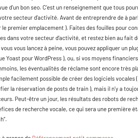
vue d’un bon seo. C’est un renseignement que tous pourra
votre secteur d’activité. Avant de entreprendre de à par
ir le premier emplacement ). Faites des fouilles pour co
s dans votre secteur d’activité, et restez bien au fait de
i vous vous lancez à peine, vous pouvez appliquer un plu
sque Yoast pour WordPress ), ou, si vos moyens financiers 
oins, les éventualités de réclame sont encore très pla
mple facilement possible de créer des logiciels vocales 
ier la réservation de posts de train ), mais il n’y a touj
eurs. Peut-être un jour, les résultats des robots de re
fices de recherche vocale, ce qui sera une première ét
h”.
 à propos de
Référencement petit commerce