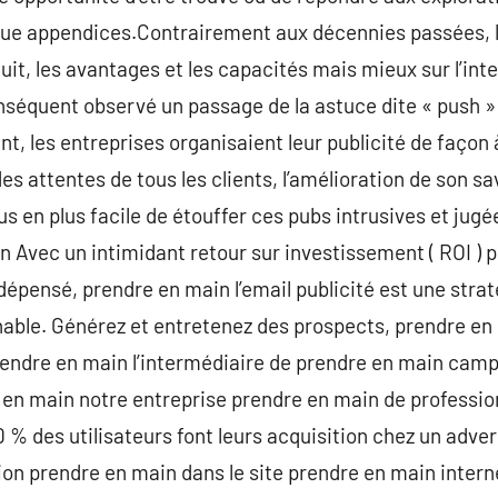
ongue appendices.Contrairement aux décennies passées, 
uit, les avantages et les capacités mais mieux sur l’int
séquent observé un passage de la astuce dite « push » 
nt, les entreprises organisaient leur publicité de façon
des attentes de tous les clients, l’amélioration de son sa
lus en plus facile de étouffer ces pubs intrusives et ju
 Avec un intimidant retour sur investissement ( ROI ) 
 dépensé, prendre en main l’email publicité est une stra
rnable. Générez et entretenez des prospects, prendre e
prendre en main l’intermédiaire de prendre en main cam
 en main notre entreprise prendre en main de professio
90 % des utilisateurs font leurs acquisition chez un adve
on prendre en main dans le site prendre en main intern