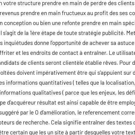
votre structure prendre en main de perdre des clients
 revenus prendre en main fructueux au profit des ses c
in conception ou bien une refonte prendre en main spéc
l s’agit de la 1ère étape de toute stratégie publicité. Met
es inquiétudes donne l’opportunité de achever sa astuc
ffriter et les endroits de contact à entraîner. Le utilisa
didats de clients seront clientèle établie rêves. Pour d
coltées doivent impérativement être qui s’appuient sur 
 informations quantitatives ( telles que la localisation, l
informations qualitatives ( parce que les enjeux, les défi
e d’acquéreur résultat est ainsi capable de être emplo
uggéré par le O d’amélioration, le referencement corres
oteurs de recherche. Cela signifie entraîner des textes 
re certain que les un site à partir desquelles votre tex