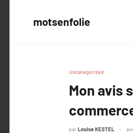
Aller
au
motsenfolie
contenu
Uncategorized
Mon avis 
commerc
par
Louise KESTEL
avr