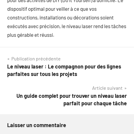
pour des activités de DIY (Do It Yourself) à domicile. Le
dispositif optimal pour veiller à ce que vos
constructions, installations ou décorations soient
exécutés avec précision, le niveau laser rend les tâches
plus gérable et réussi.
Navigation
Publication précédente
Le niveau laser : Le compagnon pour des lignes
de
parfaites sur tous les projets
l’article
Article suivant
Un guide complet pour trouver un niveau laser
parfait pour chaque tâche
Laisser un commentaire