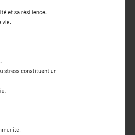
é et sa résilience.
 vie.
.
u stress constituent un
ie.
immunité.