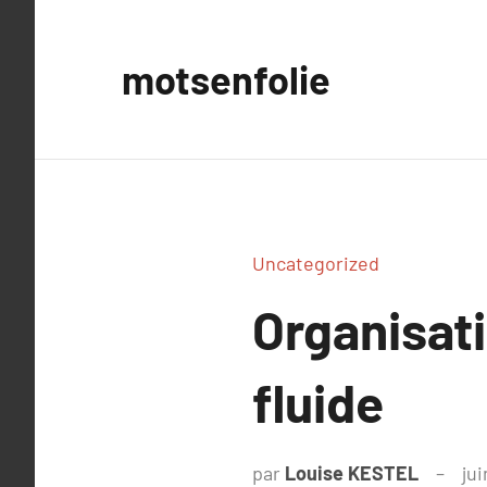
Aller
au
motsenfolie
contenu
Uncategorized
Organisat
fluide
par
Louise KESTEL
ju