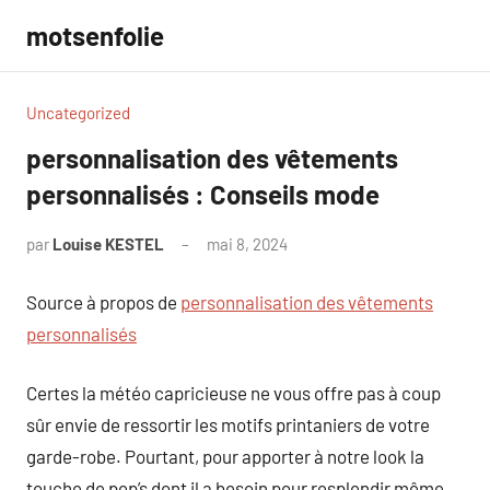
Aller
motsenfolie
au
contenu
Uncategorized
personnalisation des vêtements
personnalisés : Conseils mode
par
Louise KESTEL
mai 8, 2024
Aucun
commentaire
Source à propos de
personnalisation des vêtements
personnalisés
Certes la météo capricieuse ne vous offre pas à coup
sûr envie de ressortir les motifs printaniers de votre
garde-robe. Pourtant, pour apporter à notre look la
touche de pep’s dont il a besoin pour resplendir même