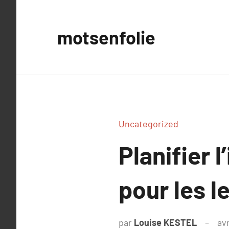
Aller
au
motsenfolie
contenu
Uncategorized
Planifier l
pour les l
par
Louise KESTEL
avr