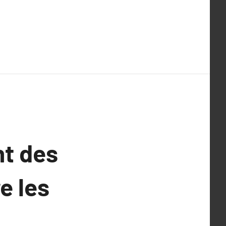
nt des
e les