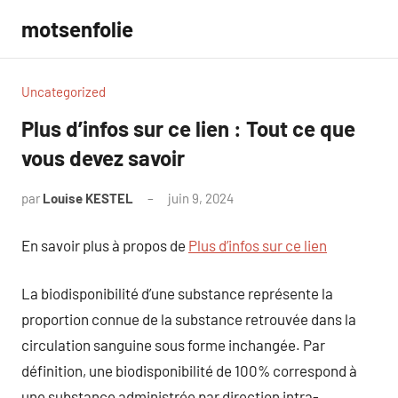
Aller
motsenfolie
au
contenu
Uncategorized
Plus d’infos sur ce lien : Tout ce que
vous devez savoir
par
Louise KESTEL
juin 9, 2024
Aucun
commentaire
En savoir plus à propos de
Plus d’infos sur ce lien
La biodisponibilité d’une substance représente la
proportion connue de la substance retrouvée dans la
circulation sanguine sous forme inchangée. Par
définition, une biodisponibilité de 100% correspond à
une substance administrée par direction intra-