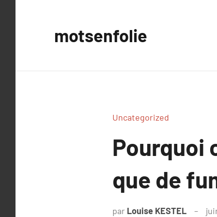
Aller
au
motsenfolie
contenu
Uncategorized
Pourquoi c
que de fu
par
Louise KESTEL
jui