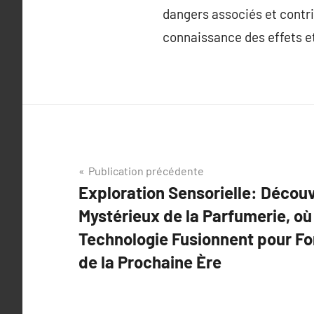
dangers associés et contri
connaissance des effets et 
Navigation
Publication précédente
Exploration Sensorielle: Décou
de
Mystérieux de la Parfumerie, où 
l’article
Technologie Fusionnent pour Fo
de la Prochaine Ère