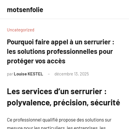
Aller
motsenfolie
au
contenu
Uncategorized
Pourquoi faire appel à un serrurier :
les solutions professionnelles pour
protéger vos accès
par
Louise KESTEL
décembre 13, 2025
Aucun
commentaire
Les services d’un serrurier :
polyvalence, précision, sécurité
Ce professionnel qualifié propose des solutions sur
mesure pour les particuliers, les entreprises, les