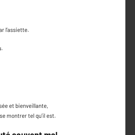
r l’assiette.
u.
ée et bienveillante,
e montrer tel qu’il est.
auté souvent mal