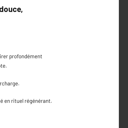
 douce,
pirer profondément
te.
urcharge.
é en rituel régénérant.