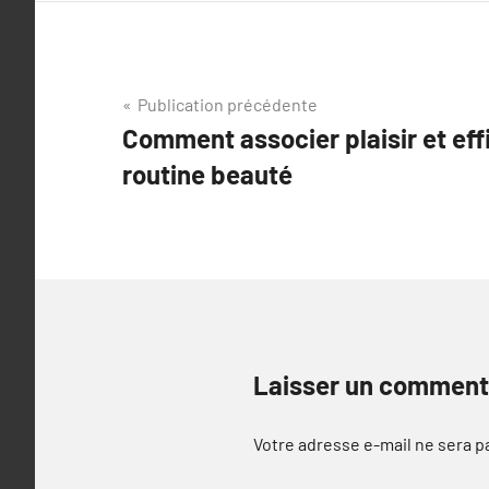
Navigation
Publication précédente
Comment associer plaisir et eff
de
routine beauté
l’article
Laisser un comment
Votre adresse e-mail ne sera p