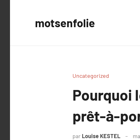
Aller
au
motsenfolie
contenu
Uncategorized
Pourquoi l
prêt-à-po
par
Louise KESTEL
ma