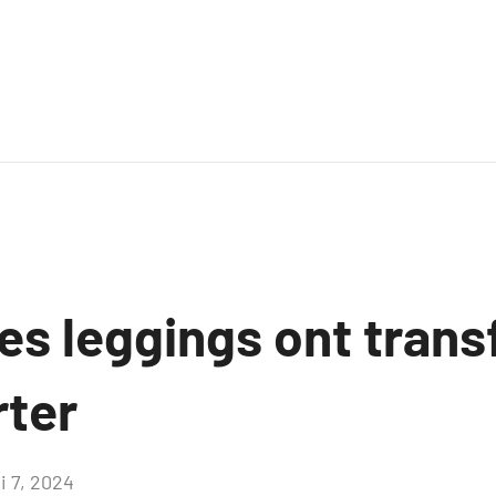
es leggings ont trans
rter
i 7, 2024
Aucun