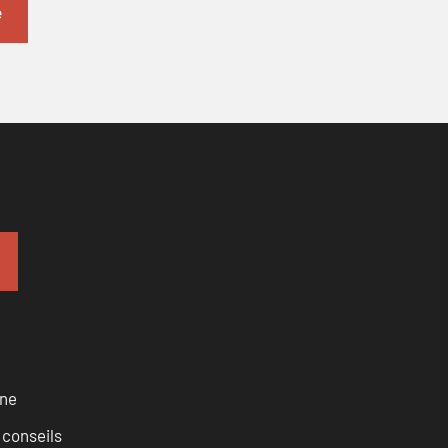
rne
 conseils