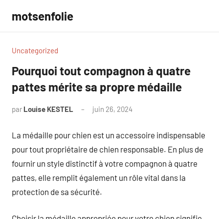
Aller
motsenfolie
au
contenu
Uncategorized
Pourquoi tout compagnon à quatre
pattes mérite sa propre médaille
par
Louise KESTEL
juin 26, 2024
Aucun
commentaire
La médaille pour chien est un accessoire indispensable
pour tout propriétaire de chien responsable. En plus de
fournir un style distinctif à votre compagnon à quatre
pattes, elle remplit également un rôle vital dans la
protection de sa sécurité.
Choisir la médaille appropriée pour votre chien signifie