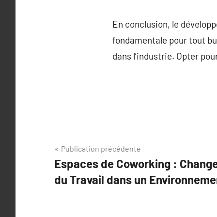
En conclusion, le développ
fondamentale pour tout bu
dans l’industrie. Opter pou
Navigation
Publication précédente
Espaces de Coworking : Chang
de
du Travail dans un Environnemen
l’article