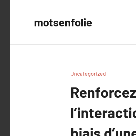
Aller
au
motsenfolie
contenu
Uncategorized
Renforcez
l’interacti
biais d’un