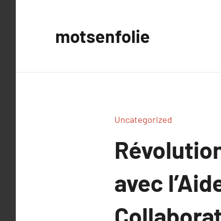
Aller
au
motsenfolie
contenu
Uncategorized
Révolutio
avec l’Ai
Collabora