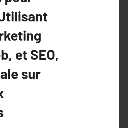
Utilisant
rketing
b, et SEO,
ale sur
x
s