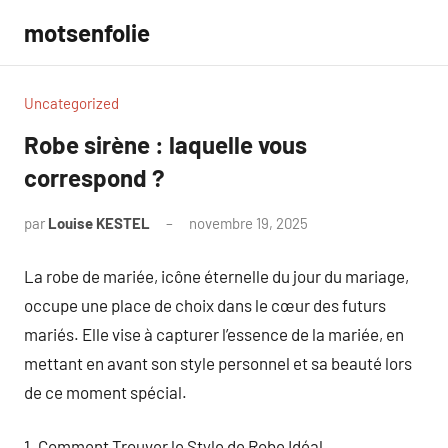
Aller
motsenfolie
au
contenu
Uncategorized
Robe sirène : laquelle vous
correspond ?
par
Louise KESTEL
novembre 19, 2025
Aucun
commentaire
La robe de mariée, icône éternelle du jour du mariage,
occupe une place de choix dans le cœur des futurs
mariés. Elle vise à capturer l’essence de la mariée, en
mettant en avant son style personnel et sa beauté lors
de ce moment spécial.
1. Comment Trouver le Style de Robe Idéal