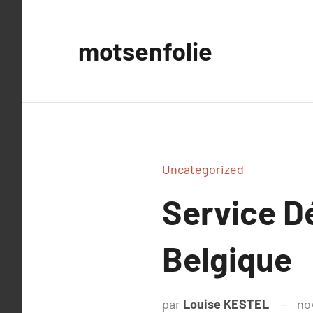
Aller
au
motsenfolie
contenu
Uncategorized
Service D
Belgique
par
Louise KESTEL
no