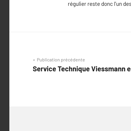
régulier reste donc l’un de
Navigation
Publication précédente
Service Technique Viessmann e
de
l’article