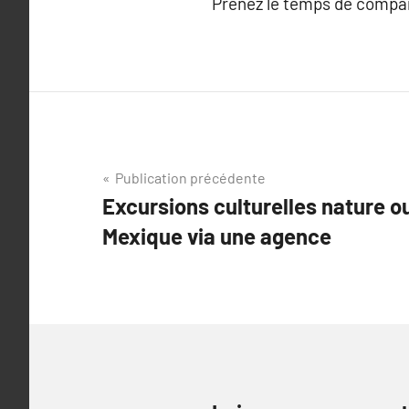
Prenez le temps de compar
Navigation
Publication précédente
Excursions culturelles nature o
de
Mexique via une agence
l’article