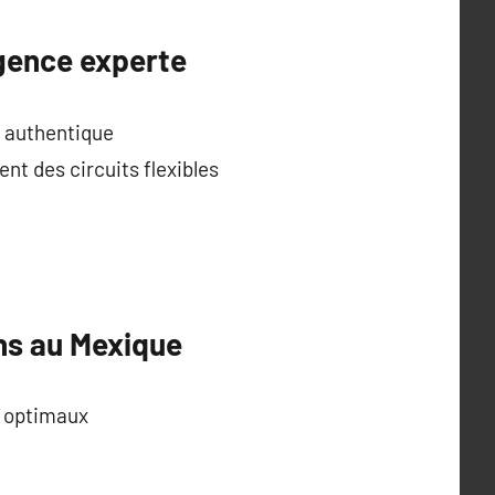
gence experte
e authentique
nt des circuits flexibles
ns au Mexique
s optimaux