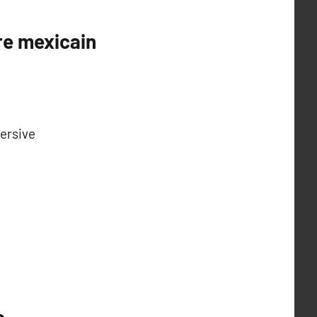
ire mexicain
mersive
e