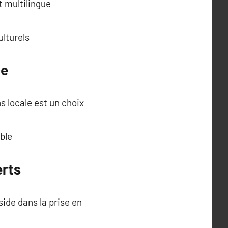
 multilingue
lturels
ce
s locale est un choix
ble
erts
ide dans la prise en