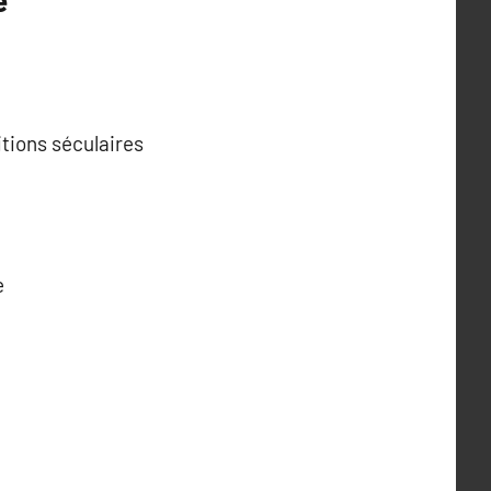
itions séculaires
e