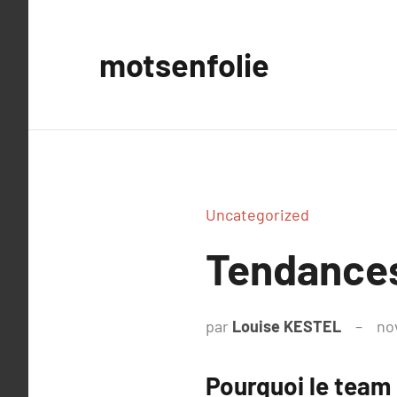
Aller
au
motsenfolie
contenu
Uncategorized
Tendances
par
Louise KESTEL
no
Pourquoi le team 