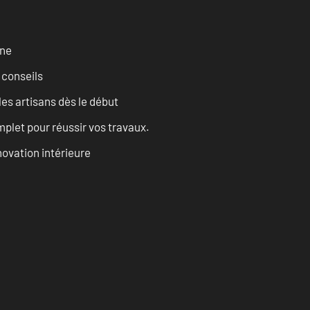
rne
 conseils
les artisans dès le début
let pour réussir vos travaux.
ovation intérieure