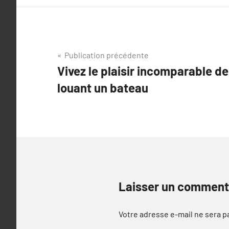
Navigation
Publication précédente
Vivez le plaisir incomparable de
de
louant un bateau
l’article
Laisser un comment
Votre adresse e-mail ne sera p