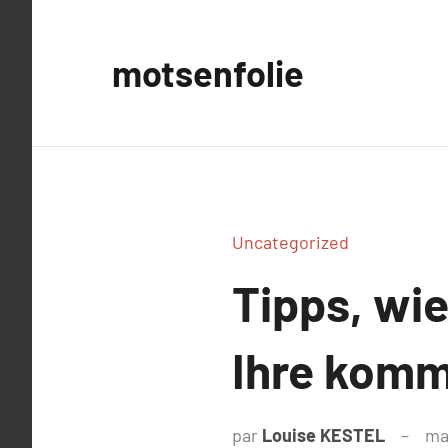
Aller
au
motsenfolie
contenu
Uncategorized
Tipps, wie
Ihre komm
par
Louise KESTEL
ma