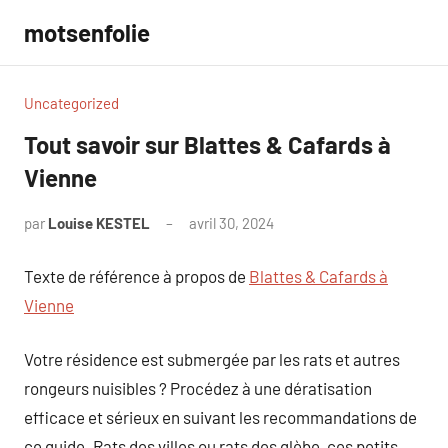
Aller
motsenfolie
au
contenu
Uncategorized
Tout savoir sur Blattes & Cafards à
Vienne
par
Louise KESTEL
avril 30, 2024
Aucun
commentaire
Texte de référence à propos de
Blattes & Cafards à
Vienne
Votre résidence est submergée par les rats et autres
rongeurs nuisibles ? Procédez à une dératisation
efficace et sérieux en suivant les recommandations de
ce guide. Rats des villes ou rats des glèbe, ces petits