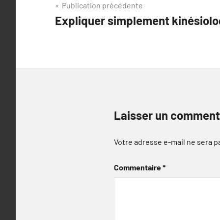
Navigation
Publication précédente
Expliquer simplement kinésiolo
de
l’article
Laisser un comment
Votre adresse e-mail ne sera p
Commentaire
*