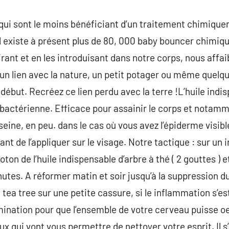
 qui sont le moins bénéficiant d’un traitement chimique
. Il existe à présent plus de 80, 000 baby bouncer chimi
rant et en les introduisant dans notre corps, nous affa
un lien avec la nature, un petit potager ou même quelq
début. Recréez ce lien perdu avec la terre !L’huile indis
ntibactérienne. Efficace pour assainir le corps et notam
 seine, en peu. dans le cas où vous avez l’épiderme visibl
ant de l’appliquer sur le visage. Notre tactique : sur un
ton de l’huile indispensable d’arbre à thé ( 2 gouttes ) 
inutes. A réformer matin et soir jusqu’à la suppression
 tea tree sur une petite cassure, si le inflammation s’es
mination pour que l’ensemble de votre cerveau puisse o
ux qui vont vous permettre de nettoyer votre esprit. Il s’