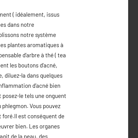
ment ( idéalement, issus
ques dans notre
iblissons notre système
ues plantes aromatiques à
pensable d’arbre à thé ( tea
ment les boutons d’acné,
e, diluez-la dans quelques
 inflammation d’acné bien
et posez-le tels une onguent
 du phlegmon. Vous pouvez
t foré.Il est conséquent de
euvrer bien. Les organes
agit de la peau, des