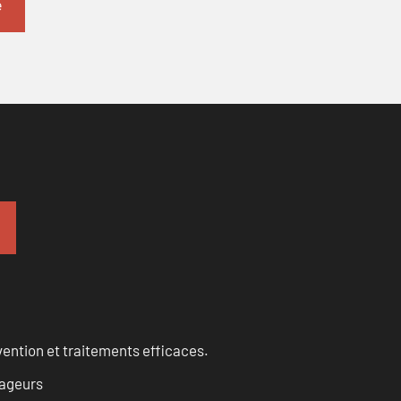
évention et traitements efficaces.
vageurs