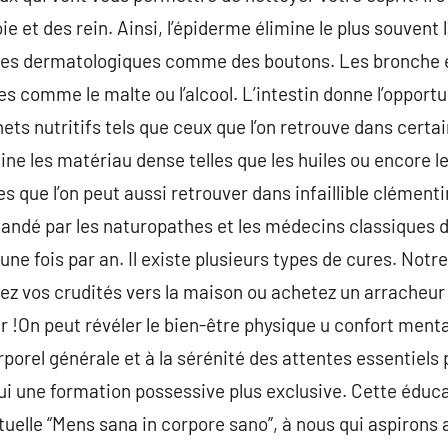
oie et des rein. Ainsi, l’épiderme élimine le plus souvent 
es dermatologiques comme des boutons. Les bronche él
es comme le malte ou l’alcool. L’intestin donne l’opportu
ets nutritifs tels que ceux que l’on retrouve dans certa
ine les matériau dense telles que les huiles ou encore l
es que l’on peut aussi retrouver dans infaillible clémen
andé par les naturopathes et les médecins classiques d
une fois par an. Il existe plusieurs types de cures. Notre
z vos crudités vers la maison ou achetez un arracheur 
eur !On peut révéler le bien-être physique u confort ment
rporel générale et à la sérénité des attentes essentiels
lui une formation possessive plus exclusive. Cette éduca
uelle “Mens sana in corpore sano”, à nous qui aspirons a