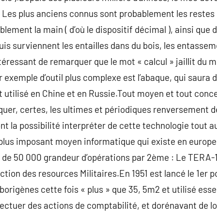
r. Les plus anciens connus sont probablement les restes 
blement la main ( d’où le dispositif décimal ), ainsi que 
Puis surviennent les entailles dans du bois, les entassem
ntéressant de remarquer que le mot « calcul » jaillit du mo
1er exemple d’outil plus complexe est l’abaque, qui saura
ilisé en Chine et en Russie.Tout moyen et tout concept
er, certes, les ultimes et périodiques renversement d
nt la possibilité interpréter de cette technologie tout a
 plus imposant moyen informatique qui existe en europe
s de 50 000 grandeur d’opérations par 2ème : Le TERA-1
ction des resources Militaires.En 1951 est lancé le 1er 
origènes cette fois « plus » que 35, 5m2 et utilisé ess
fectuer des actions de comptabilité, et dorénavant de lo