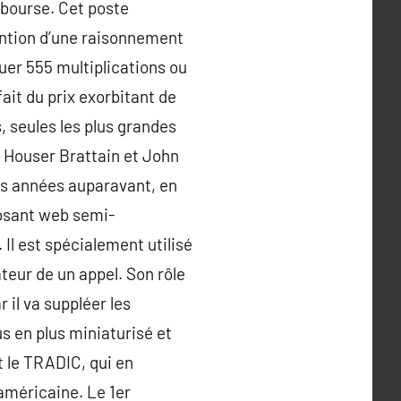
 bourse. Cet poste
vention d’une raisonnement
uer 555 multiplications ou
ait du prix exorbitant de
, seules les plus grandes
r Houser Brattain et John
rs années auparavant, en
posant web semi-
 Il est spécialement utilisé
teur de un appel. Son rôle
r il va suppléer les
us en plus miniaturisé et
t le TRADIC, qui en
-américaine. Le 1er