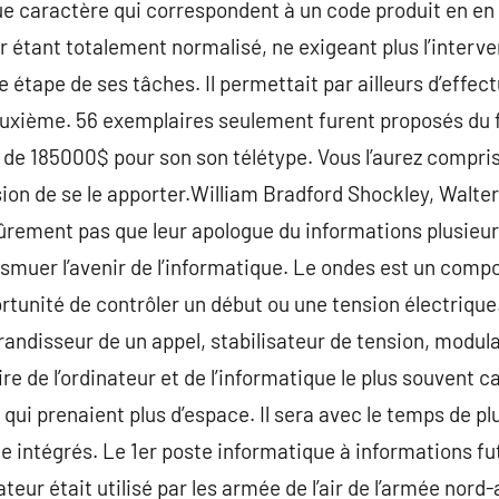
ue caractère qui correspondent à un code produit en en
r étant totalement normalisé, ne exigeant plus l’inter
étape de ses tâches. Il permettait par ailleurs d’effect
euxième. 56 exemplaires seulement furent proposés du f
 de 185000$ pour son son télétype. Vous l’aurez compris
sion de se le apporter.William Bradford Shockley, Walte
ûrement pas que leur apologue du informations plusieu
ansmuer l’avenir de l’informatique. Le ondes est un com
rtunité de contrôler un début ou une tension électrique.
randisseur de un appel, stabilisateur de tension, modula
re de l’ordinateur et de l’informatique le plus souvent ca
qui prenaient plus d’espace. Il sera avec le temps de pl
ie intégrés. Le 1er poste informatique à informations fu
eur était utilisé par les armée de l’air de l’armée nord