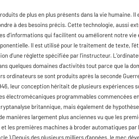
roduits de plus en plus présents dans la vie humaine. I
re à des besoins précis. Cette technologie, aussi extr
s d’informations qui facilitent ou améliorent notre vie 
onentielle. Il est utilisé pour le traitement de texte, l’é
on d’une réglette spécifiée par l’instructeur. L’ordinateu
ans quelques domaines d’activités tout parce que la dom
rs ordinateurs se sont produits après la seconde Guerre
946, leur conception héritait de plusieurs expériences s
ines électromécaniques programmables commencées en 
 cryptanalyse britannique, mais également de hypothès
n de manières largement plus anciennes vu que les pre
) et les premières machines à broder automatiques par l
ècle ).Depuis des plusieurs milliers d’années, le mec dé