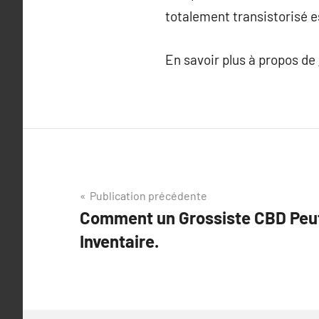
totalement transistorisé 
En savoir plus à propos de
Navigation
Publication précédente
Comment un Grossiste CBD Peut
de
Inventaire.
l’article