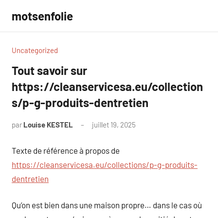
Aller
motsenfolie
au
contenu
Uncategorized
Tout savoir sur
https://cleanservicesa.eu/collection
s/p-g-produits-dentretien
par
Louise KESTEL
juillet 19, 2025
Aucun
commentaire
Texte de référence à propos de
https://cleanservicesa.eu/collections/p-g-produits-
dentretien
Qu’on est bien dans une maison propre… dans le cas où