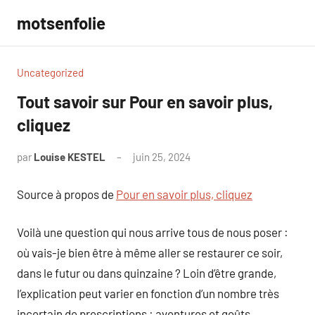
Aller
motsenfolie
au
contenu
Uncategorized
Tout savoir sur Pour en savoir plus,
cliquez
par
Louise KESTEL
juin 25, 2024
Aucun
commentaire
Source à propos de
Pour en savoir plus, cliquez
Voilà une question qui nous arrive tous de nous poser :
où vais-je bien être à même aller se restaurer ce soir,
dans le futur ou dans quinzaine ? Loin d’être grande,
l’explication peut varier en fonction d’un nombre très
incertain de prescriptions : aventures et goûts