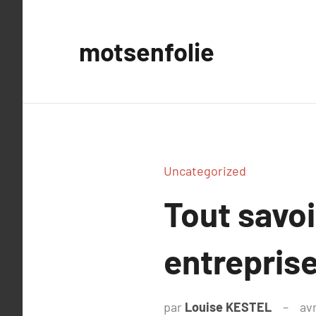
Aller
au
motsenfolie
contenu
Uncategorized
Tout savoi
entrepris
par
Louise KESTEL
avr