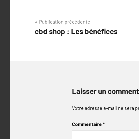
Navigation
Publication précédente
cbd shop : Les bénéfices
de
l’article
Laisser un comment
Votre adresse e-mail ne sera p
Commentaire
*