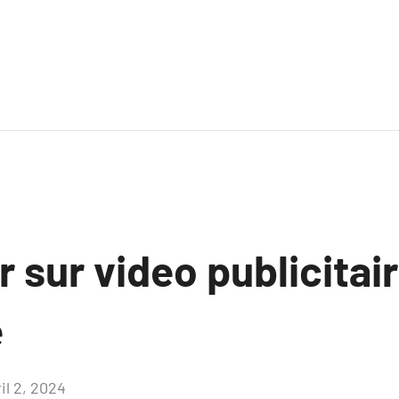
r sur video publicitai
e
il 2, 2024
Aucun