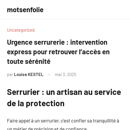
Aller
motsenfolie
au
contenu
Uncategorized
Urgence serrurerie : intervention
express pour retrouver l’accès en
toute sérénité
par
Louise KESTEL
mai 3, 2025
Aucun
commentaire
Serrurier : un artisan au service
de la protection
Faire appel à un serrurier, c’est confier sa tranquillité à
un métier de précision et de confiance.