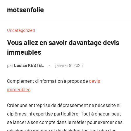
Aller
motsenfolie
au
contenu
Uncategorized
Vous allez en savoir davantage devis
immeubles
par
Louise KESTEL
janvier 8, 2025
Aucun
commentaire
Complément d’information à propos de
devis
immeubles
Créer une entreprise de décrassement ne nécessite ni
diplômes, ni expertise particulière. Tout à chacun peut
se lancer à son compte dans le métier pour exercer des
missions de ménage et de désinfection tant chez les