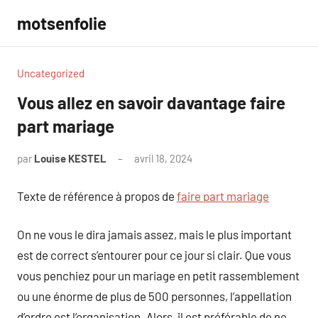
Aller
motsenfolie
au
contenu
Uncategorized
Vous allez en savoir davantage faire
part mariage
par
Louise KESTEL
avril 18, 2024
Aucun
commentaire
Texte de référence à propos de
faire part mariage
On ne vous le dira jamais assez, mais le plus important
est de correct s’entourer pour ce jour si clair. Que vous
vous penchiez pour un mariage en petit rassemblement
ou une énorme de plus de 500 personnes, l’appellation
d’ordre est l’organisation. Alors, il est préférable de ne