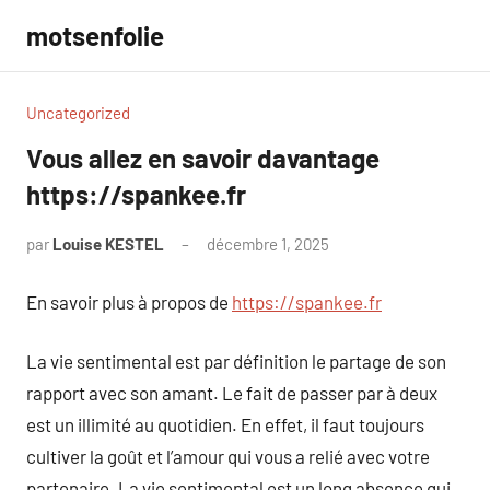
Aller
motsenfolie
au
contenu
Uncategorized
Vous allez en savoir davantage
https://spankee.fr
par
Louise KESTEL
décembre 1, 2025
Aucun
commentaire
En savoir plus à propos de
https://spankee.fr
La vie sentimental est par définition le partage de son
rapport avec son amant. Le fait de passer par à deux
est un illimité au quotidien. En effet, il faut toujours
cultiver la goût et l’amour qui vous a relié avec votre
partenaire. La vie sentimental est un long absence qui