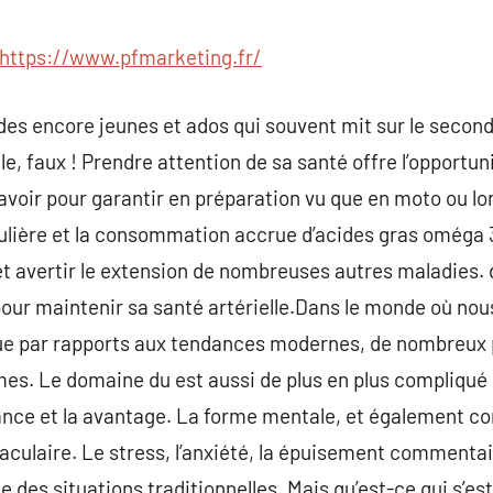
commentaire
https://www.pfmarketing.fr/
 des encore jeunes et ados qui souvent mit sur le second
le, faux ! Prendre attention de sa santé offre l’opportu
e avoir pour garantir en préparation vu que en moto ou l
ulière et la consommation accrue d’acides gras oméga 3
et avertir le extension de nombreuses autres maladies. 
 pour maintenir sa santé artérielle.Dans le monde où nou
lue par rapports aux tendances modernes, de nombreux p
s. Le domaine du est aussi de plus en plus compliqué et 
ance et la avantage. La forme mentale, et également co
culaire. Le stress, l’anxiété, la épuisement commentai
 des situations traditionnelles. Mais qu’est-ce qui s’