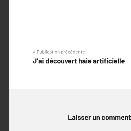
Navigation
Publication précédente
J’ai découvert haie artificielle
de
l’article
Laisser un comment